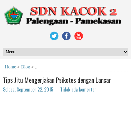
Home
>
Blog
>
Tips Jitu Mengerjakan Psikotes dengan Lancar
Selasa, September 22, 2015
Tidak ada komentar