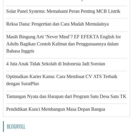
Solar Panel Systems: Memahami Peran Penting MCB Listrik
Reksa Dana: Pengertian dan Cara Mudah Memulainya
Masih Bingung Arti ‘Never Mind’? EF EFEKTA English for
Adults Bagikan Contoh Kalimat dan Penggunaannya dalam
Bahasa Inggris
4 Juta Anak Tidak Sekolah di Indonesia Jadi Sorotan
Optimalkan Karier Kamu: Cara Membuat CV ATS Terbaik
dengan SuratPlus
Tantangan Nyata dan Harapan dari Program Satu Desa Satu TK
Pendidikan Kunci Membangun Masa Depan Bangsa
BLOGROLL