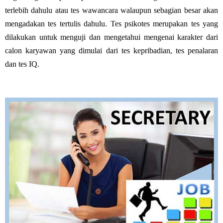
terlebih dahulu atau tes wawancara walaupun sebagian besar akan
mengadakan tes tertulis dahulu. Tes psikotes merupakan tes yang
dilakukan untuk menguji dan mengetahui mengenai karakter dari
calon karyawan yang dimulai dari tes kepribadian, tes penalaran
dan tes IQ.