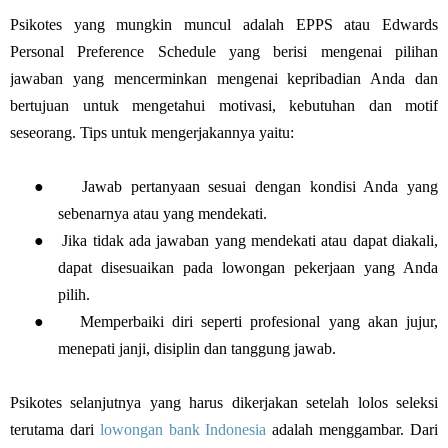
Psikotes yang mungkin muncul adalah EPPS atau Edwards
Personal Preference Schedule yang berisi mengenai pilihan
jawaban yang mencerminkan mengenai kepribadian Anda dan
bertujuan untuk mengetahui motivasi, kebutuhan dan motif
seseorang. Tips untuk mengerjakannya yaitu:
●
Jawab pertanyaan sesuai dengan kondisi Anda yang
sebenarnya atau yang mendekati.
●
Jika tidak ada jawaban yang mendekati atau dapat diakali,
dapat disesuaikan pada lowongan pekerjaan yang Anda
pilih.
●
Memperbaiki diri seperti profesional yang akan jujur,
menepati janji, disiplin dan tanggung jawab.
Psikotes selanjutnya yang harus dikerjakan setelah lolos seleksi
terutama dari
lowongan bank Indonesia
adalah menggambar. Dari