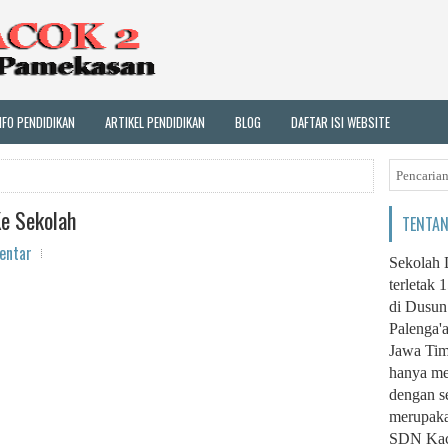
NFO PENDIDIKAN
ARTIKEL PENDIDIKAN
BLOG
DAFTAR ISI WEBSITE
Ke Sekolah
TENTAN
entar
Sekolah 
terletak 
di Dusun
Palenga'
Jawa Tim
hanya me
dengan s
merupaka
SDN Kaco