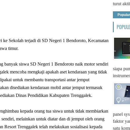
turut akti
Popula
POPUL
i ke Sekolah terjadi di SD Negeri 1 Bendoroto, Kecamatan
awa timur.
tang banyak siswa SD Negeri 1 Bendoroto naik motor sendiri
siapa pun
galek mencoba mengkaji apakah aset kendaraan yang tidak
instrumen
dipakai untuk membantu transportasi antar jemput
akan disediakan kendaraan mobil antar jemput termasuk
isediakan Dinas Pendidikan Kabupaten Trenggalek.
enghimbau kepada orang tua siswa untuk tidak membiarkan
panel sys
sendiri, melainkan untuk diatar dan di jemput oleh orang
faktor y
an Resort Trenggalek telah melakukan sosialisasi kepada
satu komp