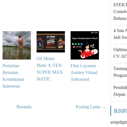
EFEKTA
Contoh
Bahasa 
4 Juta 
Jadi So
Optima
CV ATS
Oli Motor
Matic X-TEN
Pertanian
Fitur Layanan
Tantan
SUPER MAX
Berantas
Asisten Virtual
Progra
MATIC
Kemiskinan
Telkomsel
Indonesia
Pendid
Depan 
Beranda
Posting Lama →
BLOGR
arsipdigit