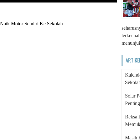
Naik Motor Sendiri Ke Sekolah
seharusny
terkecua
menunjuk
ARTIKE
Kalende
Sekola
Solar 
Pentin
Reksa 
Memula
Masih 