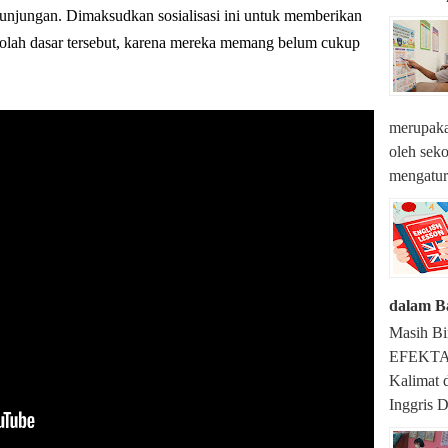
njungan. Dimaksudkan sosialisasi ini untuk memberikan
ekolah dasar tersebut, karena mereka memang belum cukup
merupaka
oleh seko
mengatur 
dalam B
Masih Bi
EFEKTA E
Kalimat 
Inggris 