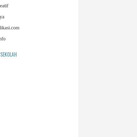
eatif
ya
likasi.com
nfo
 SEKOLAH