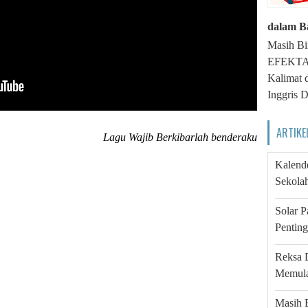
dalam B
Masih Bi
EFEKTA E
Kalimat 
Inggris 
ARTIKE
Lagu Wajib Berkibarlah benderaku
Kalende
Sekola
Solar 
Pentin
Reksa 
Memula
Masih 