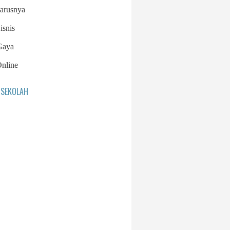
arusnya
isnis
Gaya
Online
 SEKOLAH