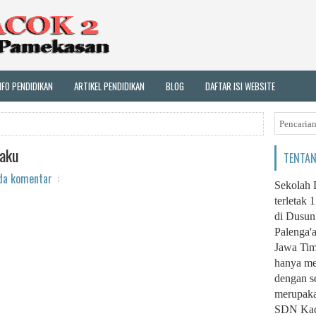
NFO PENDIDIKAN
ARTIKEL PENDIDIKAN
BLOG
DAFTAR ISI WEBSITE
raku
TENTAN
da komentar
Sekolah 
terletak 
di Dusun
Palenga'
Jawa Tim
hanya me
dengan s
merupaka
SDN Kaco