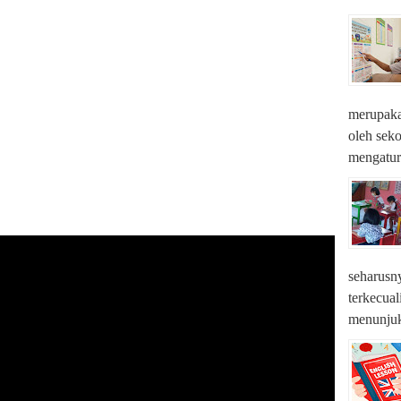
merupaka
oleh seko
mengatur 
seharusny
terkecua
menunjuk