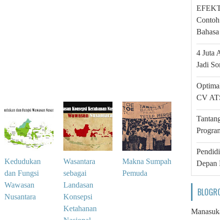
EFEKTA
Contoh
Bahasa 
4 Juta 
Jadi So
Optima
CV ATS
Tantan
Progra
Pendid
Kedudukan
Wasantara
Makna Sumpah
Depan 
dan Fungsi
sebagai
Pemuda
Wawasan
Landasan
BLOGR
Nusantara
Konsepsi
Ketahanan
Manasuk