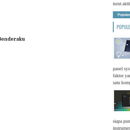
turut akti
Popula
POPUL
 Benderaku
panel sys
faktor y
satu komp
siapa pun
instrumen