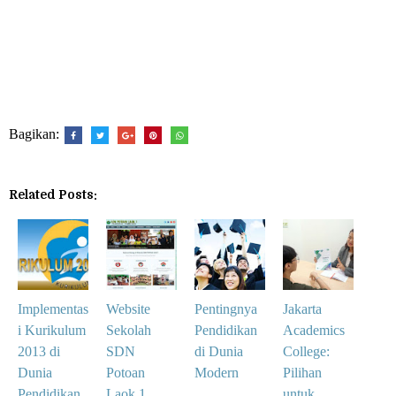
Bagikan:
Related Posts:
Implementas
Website
Pentingnya
Jakarta
i Kurikulum
Sekolah
Pendidikan
Academics
2013 di
SDN
di Dunia
College:
Dunia
Potoan
Modern
Pilihan
Pendidikan
Laok 1
untuk